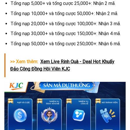
Tổng nạp 5,000+ và tổng cược 25,000+: Nhận 2 mã.
Tổng nạp 10,000+ và tổng cược 50,000+: Nhận 2 mã.
Tổng nạp 20,000+ và tổng cược 100,000+: Nhận 3 mã.
Tổng nạp 30,000+ và tổng cược 150,000+: Nhận 4 mã.
Tổng nạp 50,000+ và tổng cược 250,000+: Nhận 6 mã.
>> Xem thêm:
Xem Live Rinh Quà - Deal Hot Khuấy
Đảo Cộng Đồng Hội Viên KJC