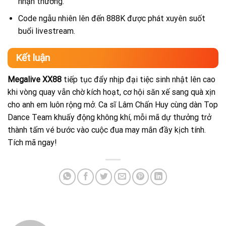
nhận thưởng.
Code ngẫu nhiên lên đến 888K được phát xuyên suốt
buổi livestream.
Kết luận
Megalive XX88
tiếp tục đẩy nhịp đại tiệc sinh nhật lên cao
khi vòng quay vẫn chờ kích hoạt, cơ hội săn xế sang quà xịn
cho anh em luôn rộng mở. Ca sĩ Lâm Chấn Huy cùng dàn Top
Dance Team khuấy động không khí, mỗi mã dự thưởng trở
thành tấm vé bước vào cuộc đua may mắn đầy kịch tính.
Tích mã ngay!