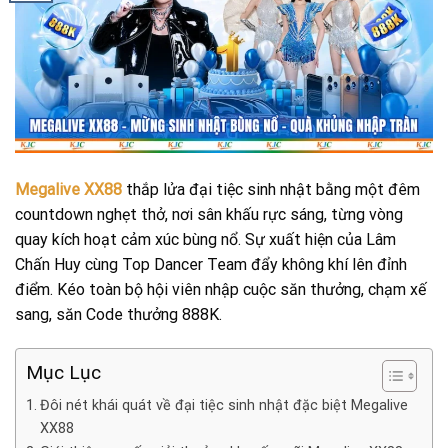
Megalive XX88
thắp lửa đại tiệc sinh nhật bằng một đêm
countdown nghẹt thở, nơi sân khấu rực sáng, từng vòng
quay kích hoạt cảm xúc bùng nổ. Sự xuất hiện của Lâm
Chấn Huy cùng Top Dancer Team đẩy không khí lên đỉnh
điểm. Kéo toàn bộ hội viên nhập cuộc săn thưởng, chạm xế
sang, săn Code thưởng 888K.
Mục Lục
Đôi nét khái quát về đại tiệc sinh nhật đặc biệt Megalive
XX88