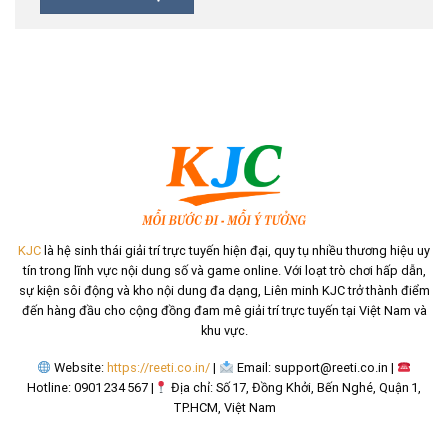
KJC
là hệ sinh thái giải trí trực tuyến hiện đại, quy tụ nhiều thương hiệu uy
tín trong lĩnh vực nội dung số và game online. Với loạt trò chơi hấp dẫn,
sự kiện sôi động và kho nội dung đa dạng, Liên minh KJC trở thành điểm
đến hàng đầu cho cộng đồng đam mê giải trí trực tuyến tại Việt Nam và
khu vực.
Website:
https://reeti.co.in/
|
Email:
support@reeti.co.in
|
Hotline: 0901 234 567 |
Địa chỉ: Số 17, Đồng Khởi, Bến Nghé, Quận 1,
TP.HCM, Việt Nam