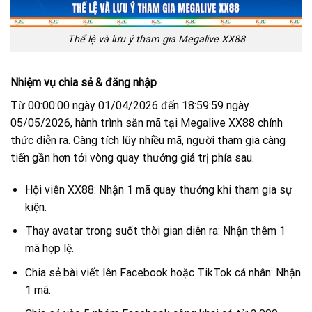
Thể lệ và lưu ý tham gia Megalive XX88
Nhiệm vụ chia sẻ & đăng nhập
Từ 00:00:00 ngày 01/04/2026 đến 18:59:59 ngày
05/05/2026, hành trình săn mã tại Megalive XX88 chính
thức diễn ra. Càng tích lũy nhiều mã, người tham gia càng
tiến gần hơn tới vòng quay thưởng giá trị phía sau.
Hội viên XX88: Nhận 1 mã quay thưởng khi tham gia sự
kiện.
Thay avatar trong suốt thời gian diễn ra: Nhận thêm 1
mã hợp lệ.
Chia sẻ bài viết lên Facebook hoặc TikTok cá nhân: Nhận
1 mã.