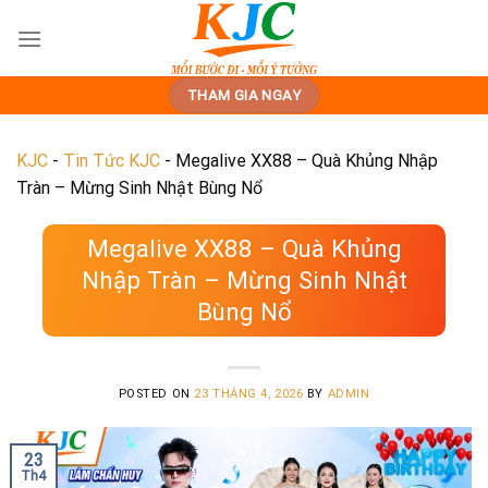
Skip
to
content
THAM GIA NGAY
KJC
-
Tin Tức KJC
-
Megalive XX88 – Quà Khủng Nhập
Tràn – Mừng Sinh Nhật Bùng Nổ
Megalive XX88 – Quà Khủng
Nhập Tràn – Mừng Sinh Nhật
Bùng Nổ
POSTED ON
23 THÁNG 4, 2026
BY
ADMIN
23
Th4