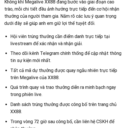
Không khí Megalive XX88 đang bước vào giai đoạn cao
trào, mỗi chi tiết đều ảnh hưởng trực tiếp đến cơ hội nhận
thưởng của người tham gia. Nắm rõ các lưu ý quan trọng
dưới đây sẽ giúp anh em giữ lợi thế tuyệt đối.
Hội viên trúng thưởng cần điểm danh trực tiếp tại
livestream để xác nhận và nhận giải.
Theo dõi kênh Telegram chính thống để cập nhật thông
tin sự kiện mới nhất.
Tất cả mã dự thưởng được quay ngẫu nhiên trực tiếp
trên Megalive của XX88.
Quá trình quay và trao thưởng diễn ra minh bạch ngay
trong phiên live.
Danh sách trúng thưởng được công bố trên trang chủ
XX88.
Trong vòng 72 giờ sau công bố, cần liên hệ CSKH để