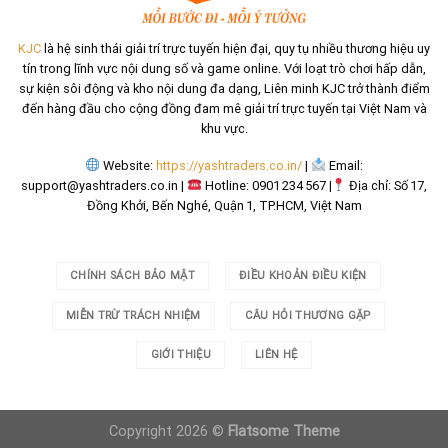
KJC
là hệ sinh thái giải trí trực tuyến hiện đại, quy tụ nhiều thương hiệu uy
tín trong lĩnh vực nội dung số và game online. Với loạt trò chơi hấp dẫn,
sự kiện sôi động và kho nội dung đa dạng, Liên minh KJC trở thành điểm
đến hàng đầu cho cộng đồng đam mê giải trí trực tuyến tại Việt Nam và
khu vực.
Website:
https://yashtraders.co.in/
|
Email:
support@yashtraders.co.in
|
Hotline: 0901 234 567 |
Địa chỉ: Số 17,
Đồng Khởi, Bến Nghé, Quận 1, TP.HCM, Việt Nam
CHÍNH SÁCH BẢO MẬT
ĐIỀU KHOẢN ĐIỀU KIỆN
MIỄN TRỪ TRÁCH NHIỆM
CÂU HỎI THƯƠNG GẶP
GIỚI THIỆU
LIÊN HỆ
Copyright 2026 ©
Flatsome Theme