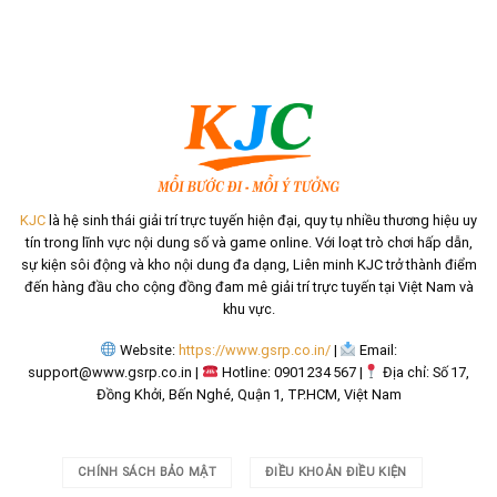
KJC
là hệ sinh thái giải trí trực tuyến hiện đại, quy tụ nhiều thương hiệu uy
tín trong lĩnh vực nội dung số và game online. Với loạt trò chơi hấp dẫn,
sự kiện sôi động và kho nội dung đa dạng, Liên minh KJC trở thành điểm
đến hàng đầu cho cộng đồng đam mê giải trí trực tuyến tại Việt Nam và
khu vực.
Website:
https://www.gsrp.co.in/
|
Email:
support@www.gsrp.co.in
|
Hotline: 0901 234 567 |
Địa chỉ: Số 17,
Đồng Khởi, Bến Nghé, Quận 1, TP.HCM, Việt Nam
CHÍNH SÁCH BẢO MẬT
ĐIỀU KHOẢN ĐIỀU KIỆN