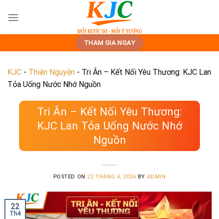
Skip
to
content
THAM GIA NGAY
KJC
-
Thiện Nguyện
-
Tri Ân – Kết Nối Yêu Thương: KJC Lan
Tỏa Uống Nước Nhớ Nguồn
Tri Ân – Kết Nối Yêu Thương:
KJC Lan Tỏa Uống Nước Nhớ
Nguồn
POSTED ON
22 THÁNG 4, 2026
BY
ADMIN
22
Th4