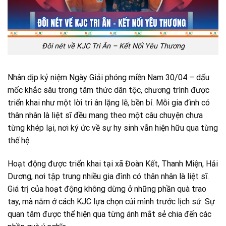
Đôi nét về KJC Tri Ân – Kết Nối Yêu Thương
Nhân dịp kỷ niệm Ngày Giải phóng miền Nam 30/04 – dấu
mốc khắc sâu trong tâm thức dân tộc, chương trình được
triển khai như một lời tri ân lặng lẽ, bền bỉ. Mỗi gia đình có
thân nhân là liệt sĩ đều mang theo một câu chuyện chưa
từng khép lại, nơi ký ức về sự hy sinh vẫn hiện hữu qua từng
thế hệ.
Hoạt động được triển khai tại xã Đoàn Kết, Thanh Miện, Hải
Dương, nơi tập trung nhiều gia đình có thân nhân là liệt sĩ.
Giá trị của hoạt động không dừng ở những phần quà trao
tay, mà nằm ở cách KJC lựa chọn cúi mình trước lịch sử. Sự
quan tâm được thể hiện qua từng ánh mắt sẻ chia đến các