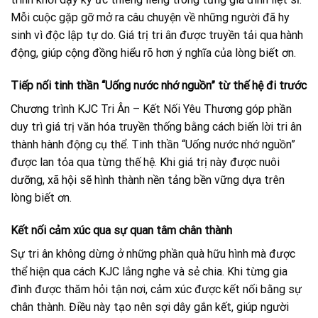
Mỗi cuộc gặp gỡ mở ra câu chuyện về những người đã hy
sinh vì độc lập tự do. Giá trị tri ân được truyền tải qua hành
động, giúp cộng đồng hiểu rõ hơn ý nghĩa của lòng biết ơn.
Tiếp nối tinh thần “Uống nước nhớ nguồn” từ thế hệ đi trước
Chương trình KJC Tri Ân – Kết Nối Yêu Thương góp phần
duy trì giá trị văn hóa truyền thống bằng cách biến lời tri ân
thành hành động cụ thể. Tinh thần “Uống nước nhớ nguồn”
được lan tỏa qua từng thế hệ. Khi giá trị này được nuôi
dưỡng, xã hội sẽ hình thành nền tảng bền vững dựa trên
lòng biết ơn.
Kết nối cảm xúc qua sự quan tâm chân thành
Sự tri ân không dừng ở những phần quà hữu hình mà được
thể hiện qua cách KJC lắng nghe và sẻ chia. Khi từng gia
đình được thăm hỏi tận nơi, cảm xúc được kết nối bằng sự
chân thành. Điều này tạo nên sợi dây gắn kết, giúp người