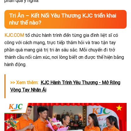
phần quà ý nghĩa.
Tri Ân – Kết Nối Yêu Thương KJC triển khai
như thế nào?
KJC.COM
tổ chức hành trình đến từng gia đình liệt sĩ có
công với cách mạng, trực tiếp thăm hỏi và trao tận tay
phần quà mang giá trị tri ân sâu sắc. Mỗi chuyến đi trở
thành cầu nối cảm xúc, nơi lòng biết ơn được thể hiện bằng
hành động.
>> Xem thêm:
KJC Hành Trình Yêu Thương - Mở Rộng
Vòng Tay Nhân Ái