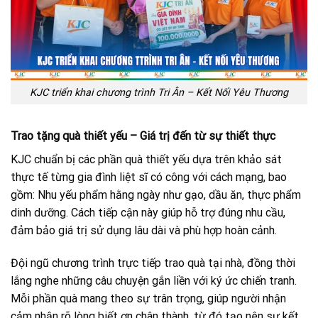
KJC triển khai chương trình Tri Ân – Kết Nối Yêu Thương
Trao tặng quà thiết yếu – Giá trị đến từ sự thiết thực
KJC chuẩn bị các phần quà thiết yếu dựa trên khảo sát
thực tế từng gia đình liệt sĩ có công với cách mạng, bao
gồm: Nhu yếu phẩm hằng ngày như gạo, dầu ăn, thực phẩm
dinh dưỡng. Cách tiếp cận này giúp hỗ trợ đúng nhu cầu,
đảm bảo giá trị sử dụng lâu dài và phù hợp hoàn cảnh.
Đội ngũ chương trình trực tiếp trao quà tại nhà, đồng thời
lắng nghe những câu chuyện gắn liền với ký ức chiến tranh.
Mỗi phần quà mang theo sự trân trọng, giúp người nhận
cảm nhận rõ lòng biết ơn chân thành, từ đó tạo nên sự kết