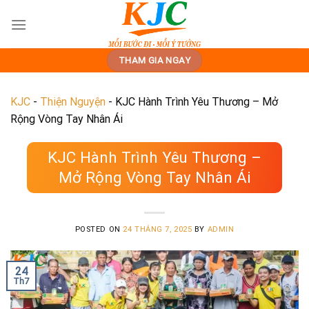
Skip
to
content
THAM GIA NGAY
KJC
-
Thiện Nguyện
-
KJC Hành Trình Yêu Thương – Mở
Rộng Vòng Tay Nhân Ái
KJC Hành Trình Yêu Thương –
Mở Rộng Vòng Tay Nhân Ái
POSTED ON
24 THÁNG 7, 2025
BY
ADMIN
24
Th7