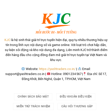
KJC
là hệ sinh thái giải trí trực tuyến hiện đại, quy tụ nhiều thương hiệu uy
tín trong lĩnh vực nội dung số và game online. Với loạt trò chơi hấp dẫn,
sự kiện sôi động và kho nội dung đa dạng, Liên minh KJC trở thành điểm
đến hàng đầu cho cộng đồng đam mê giải trí trực tuyến tại Việt Nam và
khu vực.
Website:
https://yashtraders.co.in/
|
Email:
support@yashtraders.co.in
|
Hotline: 0901 234 567 |
Địa chỉ: Số 17,
Đồng Khởi, Bến Nghé, Quận 1, TP.HCM, Việt Nam
CHÍNH SÁCH BẢO MẬT
ĐIỀU KHOẢN ĐIỀU KIỆN
MIỄN TRỪ TRÁCH NHIỆM
CÂU HỎI THƯƠNG GẶP