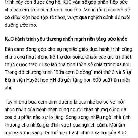
trình này còn được ủng hộ, KJC vẫn sẽ góp phần tiếp sức
cho các em trên con đường học tập. Mong rằng các em sẽ
có điều kiện học tập tốt hơn, vượt qua nghịch cảnh để nuôi
dưỡng ước mơ.
KJC hành trình yêu thương nhấn mạnh nền tảng sức khỏe
Bên cạnh đóng góp cho sự nghiệp giáo dục, hành trình cũng
chú trọng hoạt động hỗ trợ đời sống. Chuỗi các giá trị thiết
thực được trao đi sẽ lan tỏa tinh thần sẻ chia trong xã hội.
Trong đó chương trình “Bữa cơm 0 đồng” mỗi thứ 3 và 5 tại
Bệnh viện Huyết học HN đã gửi tặng hơn 600 suất ăn miễn
phí.
Tuy những bữa cơm dinh dưỡng là quá nhỏ bé so với nỗi
nhọc nhằn của bệnh nhân cùng người thân nhưng cũng đã
xoa dịu phần nào sự lo lắng. Song song, nhiều ngôi nhà tình
thương cho nhiều gia đình vượt qua nghịch cảnh. Mái ấm
mới và vững vàng đã thể hiện trách nhiệm xã hội của KJC